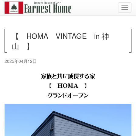
Toggl
navig
【 HOMA VINTAGE in 神
山 】
2025年04月12日