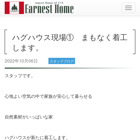
Toggl
navig
ハグハウス現場① まもなく着工
します。
2022年10月06日
スタッフブログ
スタッフです。
心地よい空気の中で家族が安心して暮らせる
自然素材がいっぱいな家
ハグハウスが新たに着工します。