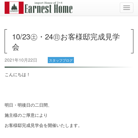
Toggl
navig
10/23㊏・24㊐お客様邸完成見学
会
2021年10月22日
スタッフブログ
こんにちは！
明日・明後日の二日間、
施主様のご厚意により
お客様邸完成見学会を開催いたします。