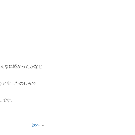
こんなに軽かったかなと
うと少したのしみで
たです。
次へ
»