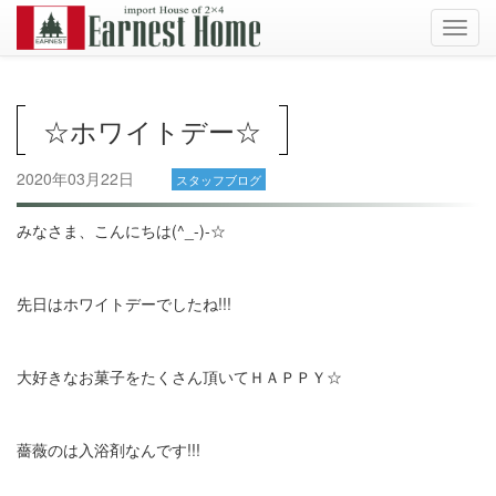
Toggl
navig
☆ホワイトデー☆
2020年03月22日
スタッフブログ
みなさま、こんにちは(^_-)-☆
先日はホワイトデーでしたね!!!
大好きなお菓子をたくさん頂いてＨＡＰＰＹ☆
薔薇のは入浴剤なんです!!!